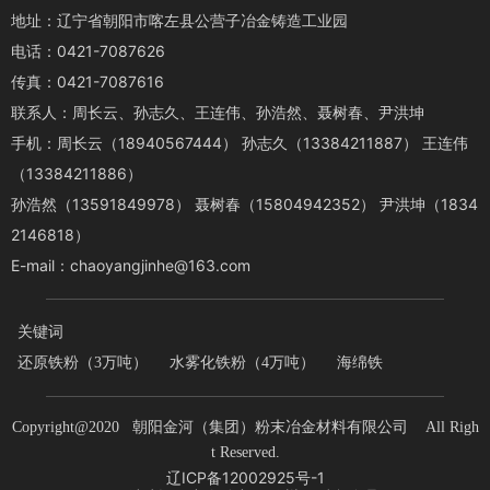
地址：辽宁省朝阳市喀左县公营子冶金铸造工业园
电话：
0421-7087626
传真：0421-7087616
联系人：周长云、孙志久、王连伟、孙浩然、聂树春、尹洪坤
手机：周长云（
18940567444
） 孙志久（
13384211887
） 王连伟
（
13384211886
）
孙浩然（
13591849978
） 聂树春（
15804942352
） 尹洪坤（
1834
2146818
）
E-mail：
chaoyangjinhe@163.com
关键词
还原铁粉（3万吨） 水雾化铁粉（4万吨） 海绵铁
Copyright@2020 朝阳金河（集团）粉末冶金材料有限公司 All Righ
t Reserved.
辽ICP备12002925号-1