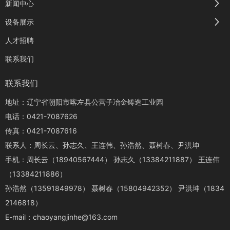
新闻中心
设备展示
人才招聘
联系我们
联系我们
地址：辽宁省朝阳市喀左县公营子冶金铸造工业园
电话：
0421-7087626
传真：0421-7087616
联系人：周长云、孙志久、王连伟、孙浩然、聂树春、尹洪坤
手机：周长云（
18940567444
） 孙志久（
13384211887
） 王连伟
（
13384211886
）
孙浩然（
13591849978
） 聂树春（
15804942352
） 尹洪坤（
1834
2146818
）
E-mail：
chaoyangjinhe@163.com