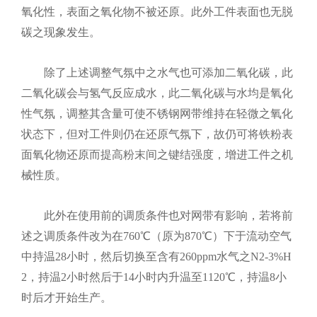
氧化性，表面之氧化物不被还原。此外工件表面也无脱
碳之现象发生。
除了上述调整气氛中之水气也可添加二氧化碳，此
二氧化碳会与氢气反应成水，此二氧化碳与水均是氧化
性气氛，调整其含量可使不锈钢网带维持在轻微之氧化
状态下，但对工件则仍在还原气氛下，故仍可将铁粉表
面氧化物还原而提高粉末间之键结强度，增进工件之机
械性质。
此外在使用前的调质条件也对网带有影响，若将前
述之调质条件改为在760℃（原为870℃）下于流动空气
中持温28小时，然后切换至含有260ppm水气之N2-3%H
2，持温2小时然后于14小时内升温至1120℃，持温8小
时后才开始生产。