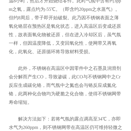
温8小时，然后才开始烧结零件。此时气氛中含有约3pp
m之氧，露点约为-55℃。（即含约20ppm之水蒸气）。
但约8周后，带子即开始破裂。此乃因不锈钢表面之薄
氧化铬层在预热区是氧化状态，进入高温区后变成还原
性，故表面氧化物被还原，但在进入冷却区后，虽气氛
一样，但因温度降低，又变回氧化性，使网带又再氧
化，此氧化、还原循环将导致材料受损。
此外，不锈钢在高温区中因零件中之石墨及润滑剂
会分解而产生CO，导致渗碳，此CO与不锈钢网中之Cr
反应生成碳化铬，而气氛中之氮也会与铬反应成氮化
铬，此两种化合物均为硬脆之化合物，使得不锈钢网带
寿命缩短。
解决方法如下：若将气氛的露点调高至34℃，亦即
水气为260ppm，则不锈钢网带在高温区仍可维持轻微之