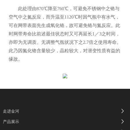
此处理由870℃降至760℃，可避免不锈钢中之铬与
空气中之氮反应，而升温至1120℃时因气氛中有水气，
可在网带表面先生成氧化铬，故可避免铬与氮反应。此
时网带寿命比前述最佳状态时又可再延长1／3之时间，
亦即为无调质、无调整气氛状况下之2.7倍之使用寿命。
此乃因氮化铬含量较少，晶粒较大，对潜变性质有益的
缘故。
走进金河
产品展示